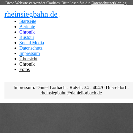
Diese Website verwendet Cookies. Bitte lesen Sie die
Datenschutzerklärung
.
rheinsiegbahn.de
Startseite
Berichte
Chronik
Bustour
Social Media
Datenschutz
Impressum
Übersicht
Chronik
Fotos
Impressum: Daniel Lorbach - Roßstr. 34 - 40476 Düsseldorf -
rheinsiegbahn@daniellorbach.de