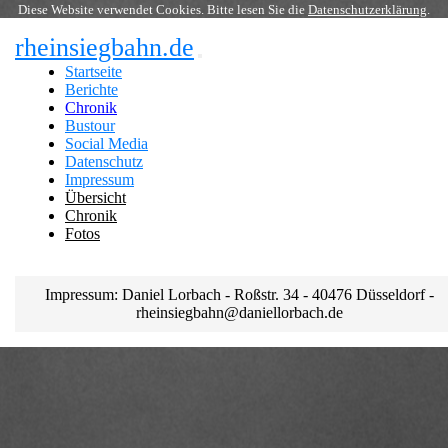
Diese Website verwendet Cookies. Bitte lesen Sie die
Datenschutzerklärung
.
rheinsiegbahn.de
Startseite
Berichte
Chronik
Bustour
Social Media
Datenschutz
Impressum
Übersicht
Chronik
Fotos
Impressum: Daniel Lorbach - Roßstr. 34 - 40476 Düsseldorf -
rheinsiegbahn@daniellorbach.de