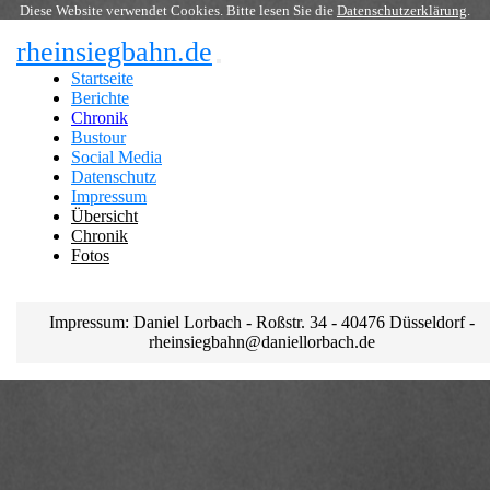
Diese Website verwendet Cookies. Bitte lesen Sie die
Datenschutzerklärung
.
rheinsiegbahn.de
Startseite
Berichte
Chronik
Bustour
Social Media
Datenschutz
Impressum
Übersicht
Chronik
Fotos
Impressum: Daniel Lorbach - Roßstr. 34 - 40476 Düsseldorf -
rheinsiegbahn@daniellorbach.de