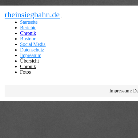
rheinsiegbahn.de
Startseite
Berichte
Chronik
Bustour
Social Media
Datenschutz
Impressum
Übersicht
Chronik
Fotos
Impressum: Da