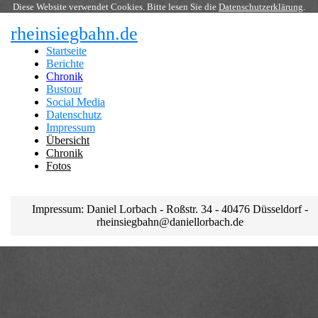
Diese Website verwendet Cookies. Bitte lesen Sie die
Datenschutzerklärung
.
rheinsiegbahn.de
Startseite
Berichte
Chronik
Bustour
Social Media
Datenschutz
Impressum
Übersicht
Chronik
Fotos
Impressum: Daniel Lorbach - Roßstr. 34 - 40476 Düsseldorf -
rheinsiegbahn@daniellorbach.de