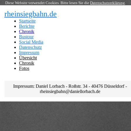
Diese Website verwendet Cookies. Bitte lesen Sie die
Datenschutzerklärung
.
rheinsiegbahn.de
Startseite
Berichte
Chronik
Bustour
Social Media
Datenschutz
Impressum
Übersicht
Chronik
Fotos
Impressum: Daniel Lorbach - Roßstr. 34 - 40476 Düsseldorf -
rheinsiegbahn@daniellorbach.de