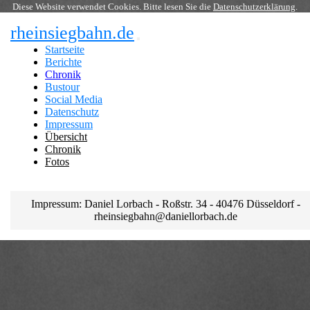
Diese Website verwendet Cookies. Bitte lesen Sie die
Datenschutzerklärung
.
rheinsiegbahn.de
Startseite
Berichte
Chronik
Bustour
Social Media
Datenschutz
Impressum
Übersicht
Chronik
Fotos
Impressum: Daniel Lorbach - Roßstr. 34 - 40476 Düsseldorf -
rheinsiegbahn@daniellorbach.de